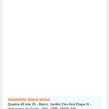
Alumínio Alencarino
Quadra 46 lote 25 - Bairro: Jardim Céu Azul Etapa III -
Valparaíso de Goiás - GO - CEP: 72876-346