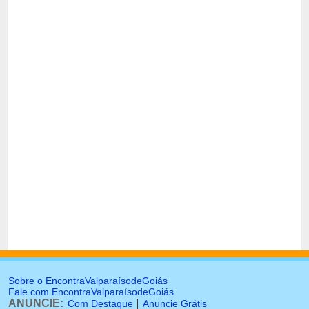
Sobre o EncontraValparaísodeGoiás
Fale com EncontraValparaísodeGoiás
ANUNCIE:
|
Com Destaque
Anuncie Grátis