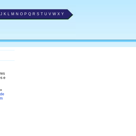
J
K
L
M
N
O
P
Q
R
S
T
U
V
W
X
Y
res
es e
»
 de
em