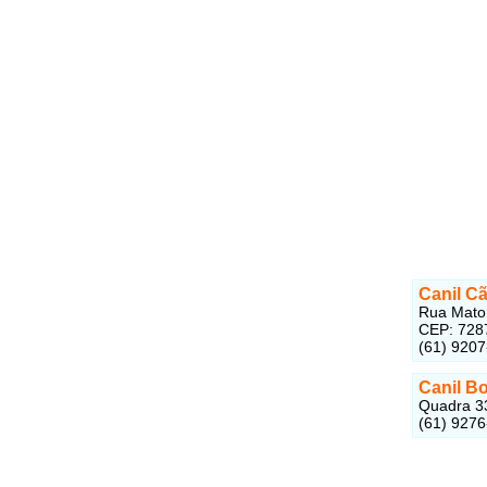
Canil C
Rua Mato 
CEP: 728
(61) 920
Canil Bo
Quadra 33
(61) 927