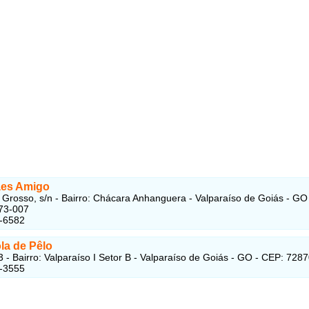
ães Amigo
Grosso, s/n - Bairro: Chácara Anhanguera - Valparaíso de Goiás - GO
73-007
7-6582
la de Pêlo
 - Bairro: Valparaíso I Setor B - Valparaíso de Goiás - GO - CEP: 728
6-3555