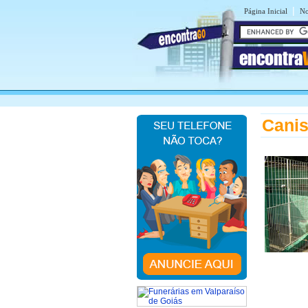
|
Página Inicial
No
encontra
Canis