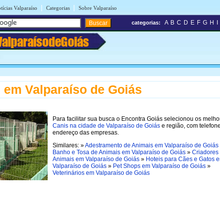
|
|
tícias Valparaíso
Categorias
Sobre Valparaíso
A
B
C
D
E
F
G
H
I
categorias:
ValparaísodeGoiás
 em Valparaíso de Goiás
Para facilitar sua busca o Encontra Goiás selecionou os melho
Canis na cidade de Valparaíso de Goiás
e região, com telefon
endereço das empresas.
Similares: »
Adestramento de Animais em Valparaíso de Goiás
Banho e Tosa de Animais em Valparaíso de Goiás
»
Criadores
Animais em Valparaíso de Goiás
»
Hoteis para Cães e Gatos 
Valparaíso de Goiás
»
Pet Shops em Valparaíso de Goiás
»
Veterinários em Valparaíso de Goiás