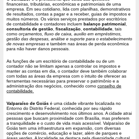
financeiras, tributárias, econômicas e patrimoniais de uma
empresa. Em seu cotidiano, lida com planilhas, demonstrativos
de resultados, contas a pagar e a receber, guias de impostos e
muitos números. Os vários serviços prestados por escritórios
de contabilidade e contadores incluem
balanço patrimonial
,
consultoria de gestão
,
fiscalização
,
contabilidade
, tais
como
orçamentos, fluxo de caixa, auxilio em empréstimos,
gestão das despesas, análise e suporte para o estabelecimento
de novas empresas
e também nas áreas de perda econômica
para não haver danos pessoais.
As funções de um escritório de contabilidade ou de um
contador não se limitam apenas a controlar os impostos e
manter as contas em dia, o contador deve também colaborar
com todas as áreas da empresa com o intuito de oferecer as
ferramentas necessárias para preservar o patrimônio e a
administração dos negócios, conhecido como
conselho de
contabilidade.
Valparaíso de Goiás
é uma cidade vibrante localizada no
Entorno do Distrito Federal, conhecida por seu rápido
crescimento e desenvolvimento nos últimos anos. A cidade atrai
pessoas que buscam proximidade com Brasília, mas preferem
a tranquilidade e o custo de vida mais acessível. Valparaíso de
Goiás tem uma infraestrutura em expansão, com diversas
opções de comércio, educação e lazer, além de parques e
áreas verdes. A localidade se destaca pela diversidade cultural