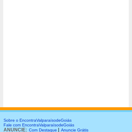
Sobre o EncontraValparaísodeGoiás
Fale com EncontraValparaísodeGoiás
ANUNCIE:
|
Com Destaque
Anuncie Grátis