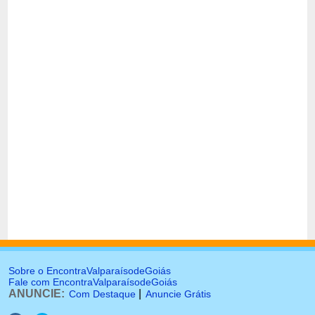
Sobre o EncontraValparaísodeGoiás
Fale com EncontraValparaísodeGoiás
ANUNCIE:
|
Com Destaque
Anuncie Grátis